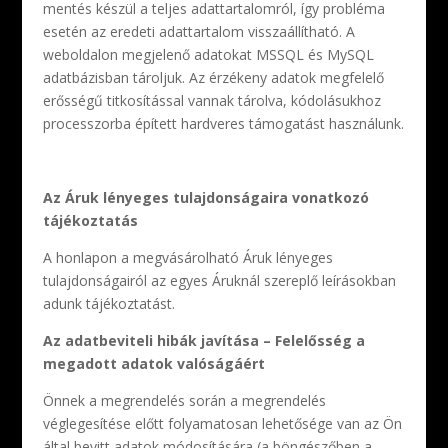
mentés készül a teljes adattartalomról, így probléma
esetén az eredeti adattartalom visszaállítható. A
weboldalon megjelenő adatokat MSSQL és MySQL
adatbázisban tároljuk. Az érzékeny adatok megfelelő
erősségű titkosítással vannak tárolva, kódolásukhoz
processzorba épített hardveres támogatást használunk.
Az Áruk lényeges tulajdonságaira vonatkozó
tájékoztatás
A honlapon a megvásárolható Áruk lényeges
tulajdonságairól az egyes Áruknál szereplő leírásokban
adunk tájékoztatást.
Az adatbeviteli hibák javítása – Felelősség a
megadott adatok valóságáért
Önnek a megrendelés során a megrendelés
véglegesítése előtt folyamatosan lehetősége van az Ön
által bevitt adatok módosítására (a böngészőben a