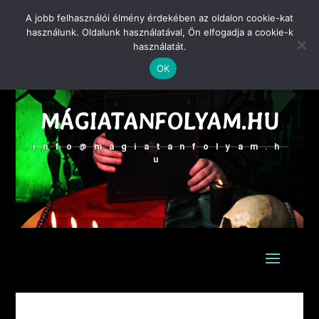
A jobb felhasználói élmény érdekében az oldalon cookie-kat
használunk. Oldalunk használatával, Ön elfogadja a cookie-k
használatát.
ZAGIBA ZOLTÁN
OK
MÁGUS
MÁGIATANFOLYAM.HU
info@magiatanfolyam.h
u