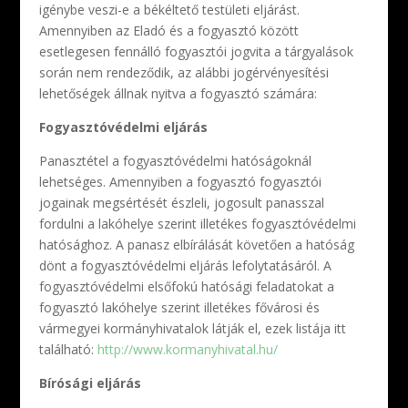
igénybe veszi-e a békéltető testületi eljárást.
Amennyiben az Eladó és a fogyasztó között
esetlegesen fennálló fogyasztói jogvita a tárgyalások
során nem rendeződik, az alábbi jogérvényesítési
lehetőségek állnak nyitva a fogyasztó számára:
Fogyasztóvédelmi eljárás
Panasztétel a fogyasztóvédelmi hatóságoknál
lehetséges. Amennyiben a fogyasztó fogyasztói
jogainak megsértését észleli, jogosult panasszal
fordulni a lakóhelye szerint illetékes fogyasztóvédelmi
hatósághoz. A panasz elbírálását követően a hatóság
dönt a fogyasztóvédelmi eljárás lefolytatásáról. A
fogyasztóvédelmi elsőfokú hatósági feladatokat a
fogyasztó lakóhelye szerint illetékes fővárosi és
vármegyei kormányhivatalok látják el, ezek listája itt
található:
http://www.kormanyhivatal.hu/
Bírósági eljárás