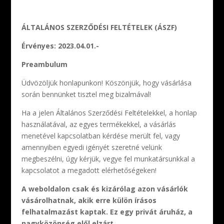
ÁLTALÁNOS SZERZŐDÉSI FELTÉTELEK (ÁSZF)
Érvényes: 2023.04.01.-
Preambulum
Üdvözöljük honlapunkon! Köszönjük, hogy vásárlása
során bennünket tisztel meg bizalmával!
Ha a jelen Általános Szerződési Feltételekkel, a honlap
használatával, az egyes termékekkel, a vásárlás
menetével kapcsolatban kérdése merült fel, vagy
amennyiben egyedi igényét szeretné velünk
megbeszélni, úgy kérjük, vegye fel munkatársunkkal a
kapcsolatot a megadott elérhetőségeken!
A weboldalon csak és kizárólag azon vásárlók
vásárolhatnak, akik erre külön írásos
felhatalmazást kaptak. Ez egy privát áruház, a
nagyközönség elől elzárt.