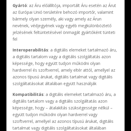
Gyártó
: az Áru előállítója, importált Áru esetén az Árut
az Európai Unió területére behozó importőr, valamint
bármely olyan személy, aki vagy amely az Árun
nevének, védjegyének vagy egyéb megkülönböztető
jelzésének feltüntetésével önmagát gyártóként tünteti
fel
Interoperabilitás
: a digitális elemeket tartalmazó áru,
a digitális tartalom vagy a digitális szolgáltatás azon
képessége, hogy együtt tudjon működni olyan
hardverrel és szoftverrel, amely eltér attól, amellyel az
azonos típusú árukat, digitális tartalmat vagy digitális
szolgáltatásokat általában együtt használják
Kompatibilitás
: a digitális elemeket tartalmazó áru, a
digitális tartalom vagy a digitális szolgáltatás azon
képessége, hogy – átalakítás szükségessége nélkül –
együtt tudjon működni olyan hardverrel vagy
szoftverrel, amellyel az azonos típusú árukat, digitális
tartalmat vagy digitális szolgáltatásokat általában