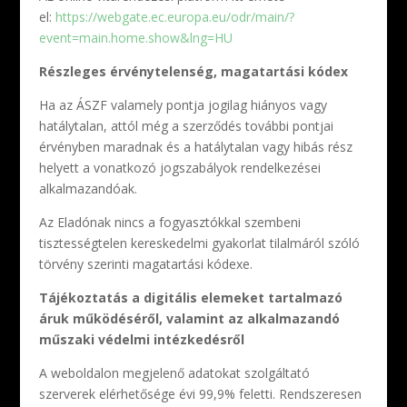
el:
https://webgate.ec.europa.eu/odr/main/?
event=main.home.show&lng=HU
Részleges érvénytelenség, magatartási kódex
Ha az ÁSZF valamely pontja jogilag hiányos vagy
hatálytalan, attól még a szerződés további pontjai
érvényben maradnak és a hatálytalan vagy hibás rész
helyett a vonatkozó jogszabályok rendelkezései
alkalmazandóak.
Az Eladónak nincs a fogyasztókkal szembeni
tisztességtelen kereskedelmi gyakorlat tilalmáról szóló
törvény szerinti magatartási kódexe.
Tájékoztatás a digitális elemeket tartalmazó
áruk működéséről, valamint az alkalmazandó
műszaki védelmi intézkedésről
A weboldalon megjelenő adatokat szolgáltató
szerverek elérhetősége évi 99,9% feletti. Rendszeresen