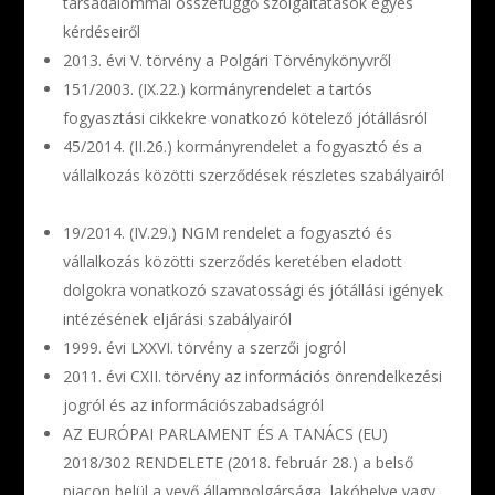
társadalommal összefüggő szolgáltatások egyes
kérdéseiről
2013. évi V. törvény a Polgári Törvénykönyvről
151/2003. (IX.22.) kormányrendelet a tartós
fogyasztási cikkekre vonatkozó kötelező jótállásról
45/2014. (II.26.) kormányrendelet a fogyasztó és a
vállalkozás közötti szerződések részletes szabályairól
19/2014. (IV.29.) NGM rendelet a fogyasztó és
vállalkozás közötti szerződés keretében eladott
dolgokra vonatkozó szavatossági és jótállási igények
intézésének eljárási szabályairól
1999. évi LXXVI. törvény a szerzői jogról
2011. évi CXII. törvény az információs önrendelkezési
jogról és az információszabadságról
AZ EURÓPAI PARLAMENT ÉS A TANÁCS (EU)
2018/302 RENDELETE (2018. február 28.) a belső
piacon belül a vevő állampolgársága, lakóhelye vagy