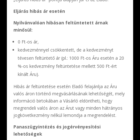
Eljárás hibás ár esetén
Nyilvánvalóan hibásan feltüntetett árnak
minősül:
0 Ft-os ár,
kedvezménnyel csökkentett, de a kedvezményt
tévesen feltüntető ár (pl.: 1000 Ft-os Áru esetén a 20
%-os kedvezmény feltüntetése mellett 500 Ft-ért
kínált Áru).
Hibás ár feltüntetése esetén Eladó felajánlja az Áru
valós áron történő megvásárlásának lehetőségét, mely
információ birtokában a Vásárló eldöntheti, hogy
megrendeli valós áron az Árut vagy minden hátrányos
jogkövetkezmény nélkül lemondja a megrendelést.
Panaszügyintézés és jogérvényesítési
lehetőségek