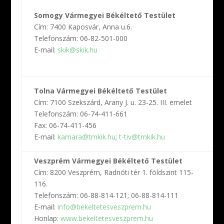
B
Somogy Vármegyei Békéltető Testület
C
Cím: 7400 Kaposvár, Anna u.6.
T
Telefonszám: 06-82-501-000
F
E-mail:
skik@skik.hu
E
H
V
Tolna Vármegyei Békéltető Testület
C
Cím: 7100 Szekszárd, Arany J. u. 23-25. III. emelet
T
Telefonszám: 06-74-411-661
F
Fax: 06-74-411-456
E
E-mail:
kamara@tmkik.hu
;
t-tiv@tmkik.hu
H
Veszprém Vármegyei Békéltető Testület
Z
Cím: 8200 Veszprém, Radnóti tér 1. földszint 115-
C
116.
T
Telefonszám: 06-88-814-121; 06-88-814-111
F
E-mail:
info@bekeltetesveszprem.hu
E
Honlap:
www.bekeltetesveszprem.hu
H