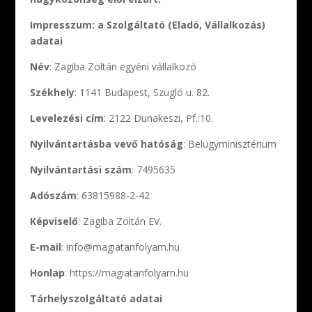
Impresszum: a Szolgáltató (Eladó, Vállalkozás)
adatai
Név
: Zagiba Zoltán egyéni vállalkozó
Székhely
: 1141 Budapest, Szugló u. 82.
Levelezési cím
: 2122 Dunakeszi, Pf.:10.
Nyilvántartásba vevő hatóság
: Belügyminisztérium
Nyilvántartási szám
: 7495635
Adószám
: 63815988-2-42
Képviselő
: Zagiba Zoltán EV.
E-mail
: info@magiatanfolyam.hu
Honlap
: https://magiatanfolyam.hu
Tárhelyszolgáltató adatai