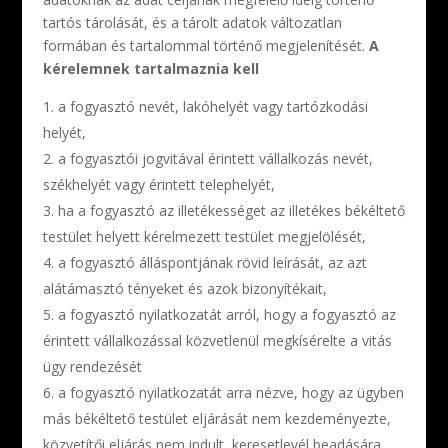
tartós tárolását, és a tárolt adatok változatlan
formában és tartalommal történő megjelenítését.
A
kérelemnek tartalmaznia kell
a fogyasztó nevét, lakóhelyét vagy tartózkodási
helyét,
a fogyasztói jogvitával érintett vállalkozás nevét,
székhelyét vagy érintett telephelyét,
ha a fogyasztó az illetékességet az illetékes békéltető
testület helyett kérelmezett testület megjelölését,
a fogyasztó álláspontjának rövid leírását, az azt
alátámasztó tényeket és azok bizonyítékait,
a fogyasztó nyilatkozatát arról, hogy a fogyasztó az
érintett vállalkozással közvetlenül megkísérelte a vitás
ügy rendezését
a fogyasztó nyilatkozatát arra nézve, hogy az ügyben
más békéltető testület eljárását nem kezdeményezte,
közvetítői eljárás nem indult, keresetlevél beadására,