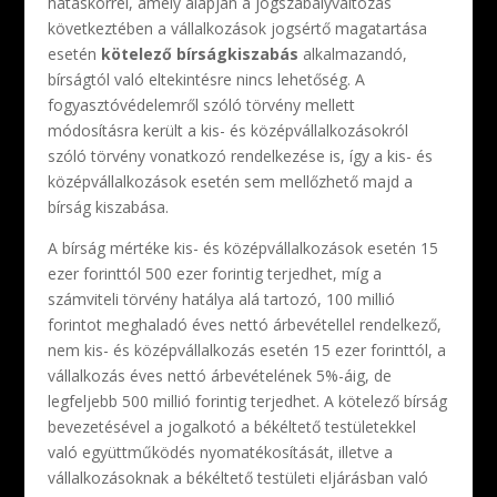
hatáskörrel, amely alapján a jogszabályváltozás
következtében a vállalkozások jogsértő magatartása
esetén
kötelező bírságkiszabás
alkalmazandó,
bírságtól való eltekintésre nincs lehetőség. A
fogyasztóvédelemről szóló törvény mellett
módosításra került a kis- és középvállalkozásokról
szóló törvény vonatkozó rendelkezése is, így a kis- és
középvállalkozások esetén sem mellőzhető majd a
bírság kiszabása.
A bírság mértéke kis- és középvállalkozások esetén 15
ezer forinttól 500 ezer forintig terjedhet, míg a
számviteli törvény hatálya alá tartozó, 100 millió
forintot meghaladó éves nettó árbevétellel rendelkező,
nem kis- és középvállalkozás esetén 15 ezer forinttól, a
vállalkozás éves nettó árbevételének 5%-áig, de
legfeljebb 500 millió forintig terjedhet. A kötelező bírság
bevezetésével a jogalkotó a békéltető testületekkel
való együttműködés nyomatékosítását, illetve a
vállalkozásoknak a békéltető testületi eljárásban való