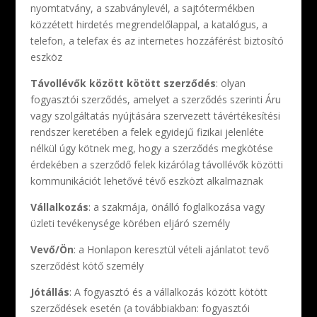
nyomtatvány, a szabványlevél, a sajtótermékben
közzétett hirdetés megrendelőlappal, a katalógus, a
telefon, a telefax és az internetes hozzáférést biztosító
eszköz
Távollévők között kötött szerződés
: olyan
fogyasztói szerződés, amelyet a szerződés szerinti Áru
vagy szolgáltatás nyújtására szervezett távértékesítési
rendszer keretében a felek egyidejű fizikai jelenléte
nélkül úgy kötnek meg, hogy a szerződés megkötése
érdekében a szerződő felek kizárólag távollévők közötti
kommunikációt lehetővé tévő eszközt alkalmaznak
Vállalkozás
: a szakmája, önálló foglalkozása vagy
üzleti tevékenysége körében eljáró személy
Vevő/Ön
: a Honlapon keresztül vételi ajánlatot tevő
szerződést kötő személy
Jótállás
: A fogyasztó és a vállalkozás között kötött
szerződések esetén (a továbbiakban: fogyasztói