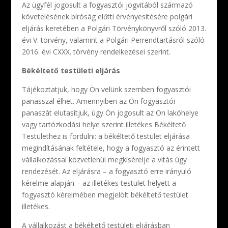
Az ügyfél jogosult a fogyasztói jogvitából származó
követelésének bíróság előtti érvényesítésére polgári
eljárás keretében a Polgári Törvénykönyvről szóló 2013.
évi V. törvény, valamint a Polgári Perrendtartásról szóló
2016. évi CXXX. törvény rendelkezései szerint.
Békéltető testületi eljárás
Tájékoztatjuk, hogy Ön velünk szemben fogyasztói
panasszal élhet. Amennyiben az Ön fogyasztói
panaszát elutasítjuk, úgy Ön jogosult az Ön lakóhelye
vagy tartózkodási helye szerint illetékes Békéltető
Testülethez is fordulni: a békéltető testület eljárása
megindításának feltétele, hogy a fogyasztó az érintett
vállalkozással közvetlenül megkísérelje a vitás ügy
rendezését. Az eljárásra – a fogyasztó erre irányuló
kérelme alapján – az illetékes testület helyett a
fogyasztó kérelmében megjelölt békéltető testület
illetékes.
A vállalkozást a békéltető testületi eljárásban