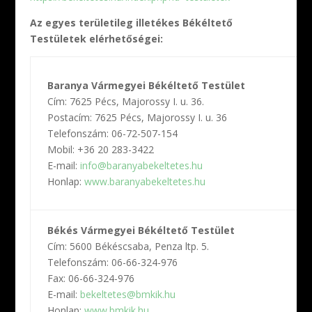
Az egyes területileg illetékes Békéltető
Testületek elérhetőségei:
B
Baranya Vármegyei Békéltető Testület
T
Cím: 7625 Pécs, Majorossy I. u. 36.
C
Postacím: 7625 Pécs, Majorossy I. u. 36
P
Telefonszám: 06-72-507-154
T
Mobil: +36 20 283-3422
5
E-mail:
info@baranyabekeltetes.hu
F
Honlap:
www.baranyabekeltetes.hu
E
H
B
Békés Vármegyei Békéltető Testület
B
Cím: 5600 Békéscsaba, Penza ltp. 5.
C
Telefonszám: 06-66-324-976
T
Fax: 06-66-324-976
0
E-mail:
bekeltetes@bmkik.hu
E
Honlap:
www.bmkik.hu