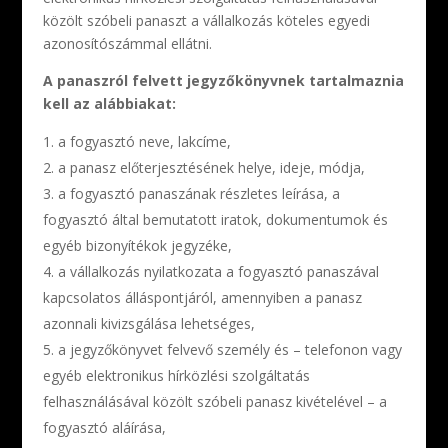
közölt szóbeli panaszt a vállalkozás köteles egyedi
azonosítószámmal ellátni.
A panaszról felvett jegyzőkönyvnek tartalmaznia
kell az alábbiakat:
a fogyasztó neve, lakcíme,
a panasz előterjesztésének helye, ideje, módja,
a fogyasztó panaszának részletes leírása, a
fogyasztó által bemutatott iratok, dokumentumok és
egyéb bizonyítékok jegyzéke,
a vállalkozás nyilatkozata a fogyasztó panaszával
kapcsolatos álláspontjáról, amennyiben a panasz
azonnali kivizsgálása lehetséges,
a jegyzőkönyvet felvevő személy és – telefonon vagy
egyéb elektronikus hírközlési szolgáltatás
felhasználásával közölt szóbeli panasz kivételével – a
fogyasztó aláírása,