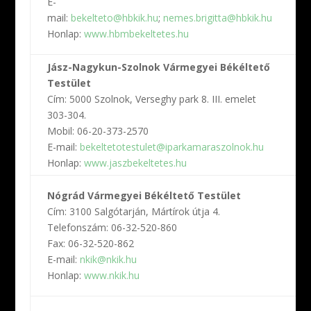
E-
m
mail:
bekelteto@hbkik.hu
;
nemes.brigitta@hbkik.hu
M
Honlap:
www.hbmbekeltetes.hu
E
Jász-Nagykun-Szolnok Vármegyei Békéltető
Testület
B
Cím: 5000 Szolnok, Verseghy park 8. III. emelet
C
303-304.
T
Mobil: 06-20-373-2570
0
E-mail:
bekeltetotestulet@iparkamaraszolnok.hu
M
Honlap:
www.jaszbekeltetes.hu
E
P
Nógrád Vármegyei Békéltető Testület
C
Cím: 3100 Salgótarján, Mártírok útja 4.
I
Telefonszám: 06-32-520-860
T
Fax: 06-32-520-862
F
E-mail:
nkik@nkik.hu
E
Honlap:
www.nkik.hu
H
S