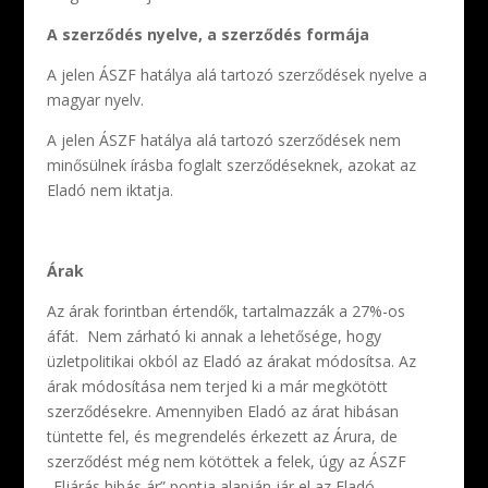
A szerződés nyelve, a szerződés formája
A jelen ÁSZF hatálya alá tartozó szerződések nyelve a
magyar nyelv.
A jelen ÁSZF hatálya alá tartozó szerződések nem
minősülnek írásba foglalt szerződéseknek, azokat az
Eladó nem iktatja.
Árak
Az árak forintban értendők, tartalmazzák a 27%-os
áfát. Nem zárható ki annak a lehetősége, hogy
üzletpolitikai okból az Eladó az árakat módosítsa. Az
árak módosítása nem terjed ki a már megkötött
szerződésekre. Amennyiben Eladó az árat hibásan
tüntette fel, és megrendelés érkezett az Árura, de
szerződést még nem kötöttek a felek, úgy az ÁSZF
„Eljárás hibás ár” pontja alapján jár el az Eladó.