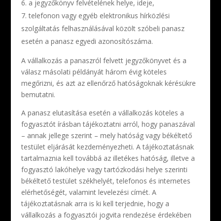
a jegyzőkönyv felvételének helye, ideje,
telefonon vagy egyéb elektronikus hírközlési
szolgáltatás felhasználásával közölt szóbeli panasz
esetén a panasz egyedi azonosítószáma.
A vállalkozás a panaszról felvett jegyzőkönyvet és a
válasz másolati példányát három évig köteles
megőrizni, és azt az ellenőrző hatóságoknak kérésükre
bemutatni.
A panasz elutasítása esetén a vállalkozás köteles a
fogyasztót írásban tájékoztatni arról, hogy panaszával
– annak jellege szerint – mely hatóság vagy békéltető
testület eljárását kezdeményezheti. A tájékoztatásnak
tartalmaznia kell továbbá az illetékes hatóság, illetve a
fogyasztó lakóhelye vagy tartózkodási helye szerinti
békéltető testület székhelyét, telefonos és internetes
elérhetőségét, valamint levelezési címét. A
tájékoztatásnak arra is ki kell terjednie, hogy a
vállalkozás a fogyasztói jogvita rendezése érdekében