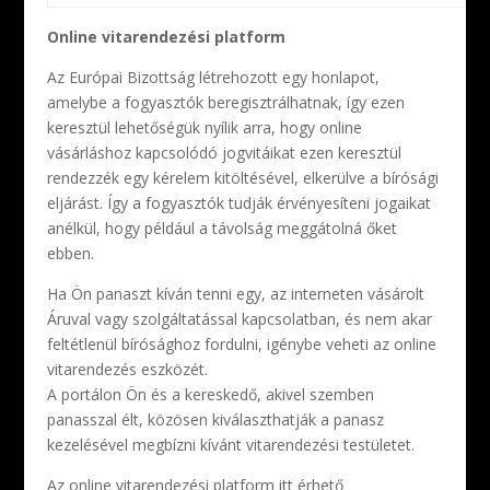
Online vitarendezési platform
Az Európai Bizottság létrehozott egy honlapot,
amelybe a fogyasztók beregisztrálhatnak, így ezen
keresztül lehetőségük nyílik arra, hogy online
vásárláshoz kapcsolódó jogvitáikat ezen keresztül
rendezzék egy kérelem kitöltésével, elkerülve a bírósági
eljárást. Így a fogyasztók tudják érvényesíteni jogaikat
anélkül, hogy például a távolság meggátolná őket
ebben.
Ha Ön panaszt kíván tenni egy, az interneten vásárolt
Áruval vagy szolgáltatással kapcsolatban, és nem akar
feltétlenül bírósághoz fordulni, igénybe veheti az online
vitarendezés eszközét.
A portálon Ön és a kereskedő, akivel szemben
panasszal élt, közösen kiválaszthatják a panasz
kezelésével megbízni kívánt vitarendezési testületet.
Az online vitarendezési platform itt érhető