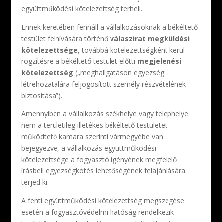
együttműködési kötelezettség terheli.
Ennek keretében fennáll a vállalkozásoknak a békéltető
testület felhívására történő
válaszirat megküldési
kötelezettsége
, továbbá kötelezettségként kerül
rögzítésre a békéltető testület előtti
megjelenési
kötelezettség
(„meghallgatáson egyezség
létrehozatalára feljogosított személy részvételének
biztosítása”).
Amennyiben a vállalkozás székhelye vagy telephelye
nem a területileg illetékes békéltető testületet
működtető kamara szerinti vármegyébe van
bejegyezve, a vállalkozás együttműködési
kötelezettsége a fogyasztó igényének megfelelő
írásbeli egyezségkötés lehetőségének felajánlására
terjed ki.
A fenti együttműködési kötelezettség megszegése
esetén a fogyasztóvédelmi hatóság rendelkezik