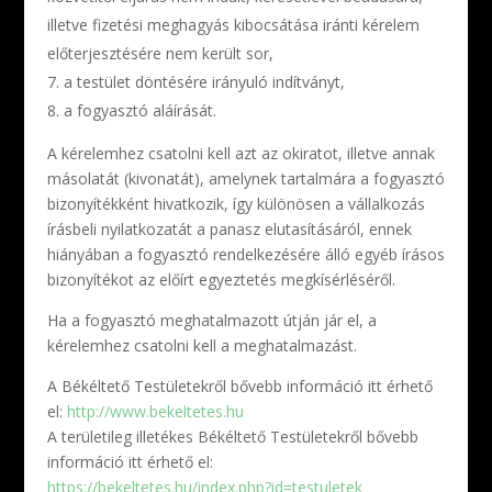
illetve fizetési meghagyás kibocsátása iránti kérelem
előterjesztésére nem került sor,
a testület döntésére irányuló indítványt,
a fogyasztó aláírását.
A kérelemhez csatolni kell azt az okiratot, illetve annak
másolatát (kivonatát), amelynek tartalmára a fogyasztó
bizonyítékként hivatkozik, így különösen a vállalkozás
írásbeli nyilatkozatát a panasz elutasításáról, ennek
hiányában a fogyasztó rendelkezésére álló egyéb írásos
bizonyítékot az előírt egyeztetés megkísérléséről.
Ha a fogyasztó meghatalmazott útján jár el, a
kérelemhez csatolni kell a meghatalmazást.
A Békéltető Testületekről bővebb információ itt érhető
el:
http://www.bekeltetes.hu
A területileg illetékes Békéltető Testületekről bővebb
információ itt érhető el:
https://bekeltetes.hu/index.php?id=testuletek