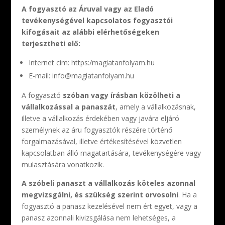
A fogyasztó az Áruval vagy az Eladó
tevékenységével kapcsolatos fogyasztói
kifogásait az alábbi elérhetőségeken
terjesztheti elő:
Internet cím: https:/magiatanfolyam.hu
E-mail: info@magiatanfolyam.hu
A fogyasztó
szóban vagy írásban közölheti a
vállalkozással a panaszát
, amely a vállalkozásnak,
illetve a vállalkozás érdekében vagy javára eljáró
személynek az áru fogyasztók részére történő
forgalmazásával, illetve értékesítésével közvetlen
kapcsolatban álló magatartására, tevékenységére vagy
mulasztására vonatkozik.
A szóbeli panaszt a vállalkozás köteles azonnal
megvizsgálni, és szükség szerint orvosolni
. Ha a
fogyasztó a panasz kezelésével nem ért egyet, vagy a
panasz azonnali kivizsgálása nem lehetséges, a