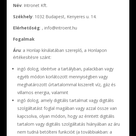
Név
: Intronet Kft.
Székhely
: 1032 Budapest, Kenyeres u. 14.
Elérhetőség
: , info@introent.hu
Fogalmak
Áru
: a Honlap kínálatában szereplő, a Honlapon
értékesítésre szánt:
ingó dolog, ideértve a tartályban, palackban vagy
egyéb módon korlátozott mennyiségben vagy
meghatározott űrtartalommal kiszerelt víz, gáz és
villamos energia, valamint
ingó dolog, amely digitális tartalmat vagy digitális
szolgáltatást foglal magában vagy azzal össze van
kapcsolva, olyan módon, hogy az érintett digitális
tartalom vagy digitális szolgáltatás hiányában az áru
nem tudná betölteni funkcióit (a továbbiakban: a