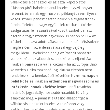
vállalkozás a panaszról és az azzal kapcsolatos
álláspontjáról haladéktalanul köteles jegyzőkönyvet
felvenni, és annak egy másolati példányát személyesen
közölt szóbeli panasz esetén helyben a fogyasztónak
átadni. Telefonon vagy egyéb elektronikus hírközlési
szolgáltatás felhasználásával közölt szóbeli panasz
esetén a fogyasztónak legkésőbb 30 napon belül – az
írásbeli panaszra adott válaszra vonatkozó előírásoknak
megfelelően – az érdemi válasszal egyidejűleg
megküldeni. Egyebekben pedig az írásbeli panaszra
vonatkozóan az alábbiak szerint köteles eljárni.
Az
írásbeli panaszt a vállalkozás
– ha az Európai Unió
közvetlenül alkalmazandó jogi aktusa eltérően nem
rendelkezik – a beérkezését követően
harminc napon
belül köteles írásban érdemben megválaszolni és
intézkedni annak közlése iránt
. Ennél rövidebb
határidőt jogszabály, hosszabb határidőt törvény
állapíthat meg. A panaszt elutasító álláspontját a
vállalkozás indokolni köteles. A telefonon vagy
elektronikus hírközlési szolgáltatás felhasználásával