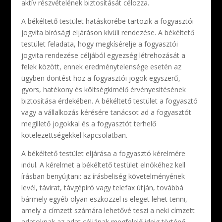
aktív részvételének biztosítását célozza.
A békéltető testület hatáskörébe tartozik a fogyasztói
jogvita bírósági eljáráson kívüli rendezése. A békéltető
testület feladata, hogy megkísérelje a fogyasztói
jogvita rendezése céljából egyezség létrehozását a
felek között, ennek eredménytelensége esetén az
ügyben döntést hoz a fogyasztói jogok egyszerű,
gyors, hatékony és költségkímélő érvényesítésének
biztosítása érdekében. A békéltető testület a fogyasztó
vagy a vállalkozás kérésére tanácsot ad a fogyasztót
megillető jogokkal és a fogyasztót terhelő
kötelezettségekkel kapcsolatban.
A békéltető testület eljárása a fogyasztó kérelmére
indul. A kérelmet a békéltető testület elnökéhez kell
írásban benyújtani: az írásbeliség követelményének
levél, távirat, távgépíró vagy telefax útján, továbbá
bármely egyéb olyan eszközzel is eleget lehet tenni,
amely a címzett számára lehetővé teszi a neki címzett
adatoknak az adat céljának megfelelő ideig történő