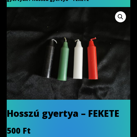
Hosszú gyertya – FEKETE
500
Ft