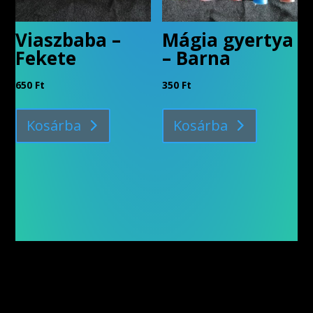
Viaszbaba –
Mágia gyertya
Fekete
– Barna
650
Ft
350
Ft
Kosárba
Kosárba