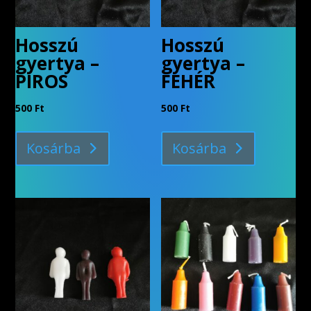
Hosszú
Hosszú
gyertya –
gyertya –
PIROS
FEHÉR
500
Ft
500
Ft
Kosárba
Kosárba