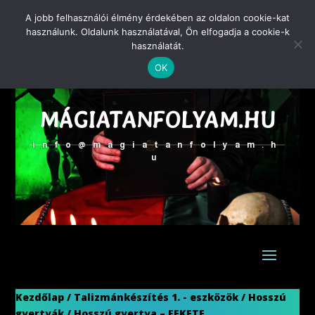
A jobb felhasználói élmény érdekében az oldalon cookie-kat
használunk. Oldalunk használatával, Ön elfogadja a cookie-k
használatát.
ZAGIBA ZOLTÁN
OK
MÁGUS
MÁGIATANFOLYAM.HU
info@magiatanfolyam.h
u
Kezdőlap
/
Talizmánkészítés 1. - eszközök
/
Hosszú
gyertyák
/ Hosszú gyertya – FEKETE