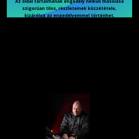
Az oldal tartalmának engedély nélküli másolása
szigorúan tilos, részleteinek közzététele,
kizárólag az engedélyemmel történhet.
Copyright- 2026 – Zagiba Zoltán
Hírlevél feliratkozás
Adatkezelési tájékoztató
On-line tanfolyamra jelentkezés
Zoltán szolgáltatói weboldala