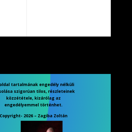
oldal tartalmának engedély nélküli
olása szigorúan tilos, részleteinek
közzététele, kizárólag az
engedélyemmel történhet.
Copyright- 2026 – Zagiba Zoltán