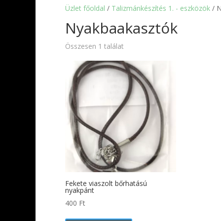
Üzlet főoldal
/
Talizmánkészítés 1. - eszközök
/ 
Nyakbaakasztók
Összesen 1 találat
Fekete viaszolt bőrhatású
nyakpánt
400
Ft