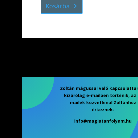
Kosárba
Zoltán mágussal való kapcsolatta
kizárólag e-mailben történik, az 
mailek közvetlenül Zoltánhoz
érkeznek:
info@magiatanfolyam.hu