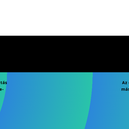
rtás
Az 
e-
más