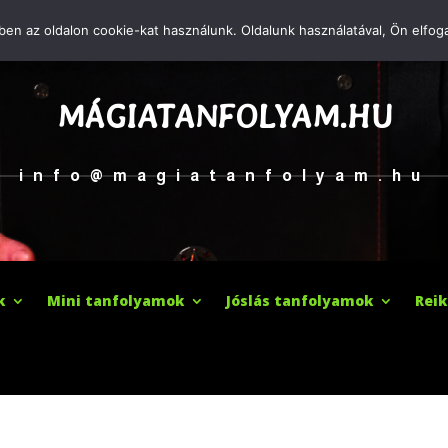
en az oldalon cookie-kat használunk. Oldalunk használatával, Ön elfoga
ZAGIBA ZOLTÁN MÁGU
MÁGIATANFOLYAM.HU
info@magiatanfolyam.hu
k
Mini tanfolyamok
Jóslás tanfolyamok
Reik