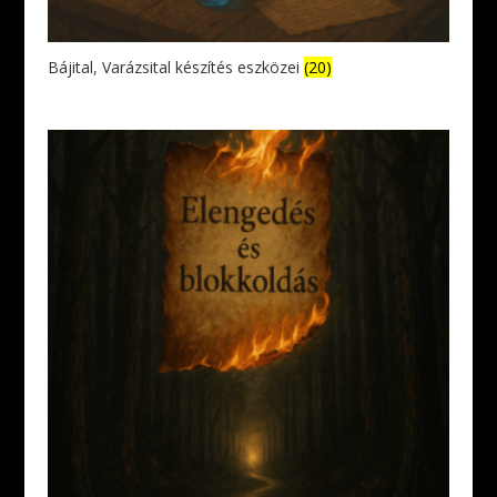
Bájital, Varázsital készítés eszközei
(20)