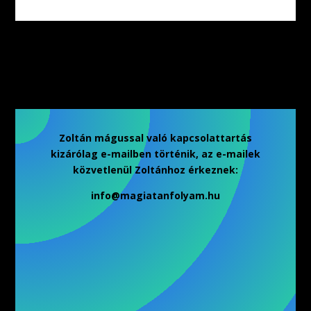
Zoltán mágussal való kapcsolattartás
kizárólag e-mailben történik, az e-mailek
közvetlenül Zoltánhoz érkeznek:
info@magiatanfolyam.hu