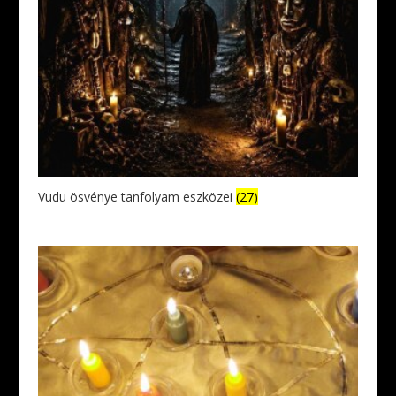
Vudu ösvénye tanfolyam eszközei
(27)