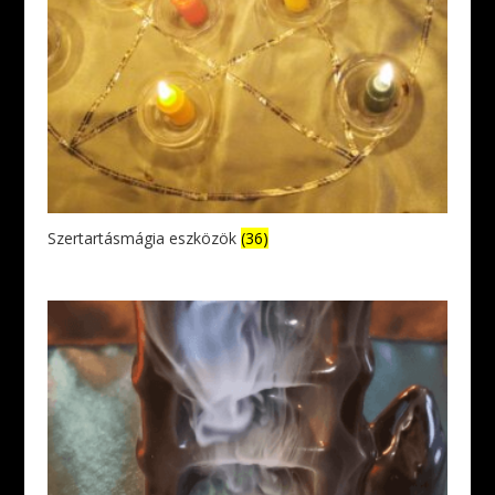
Szertartásmágia eszközök
(36)