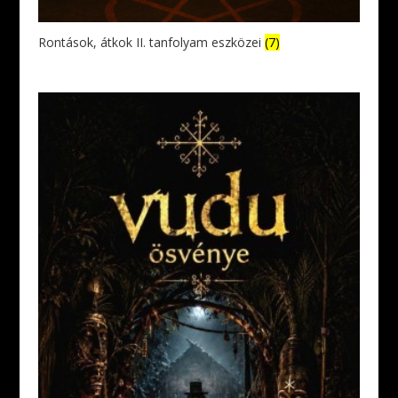
Rontások, átkok II. tanfolyam eszközei
(7)