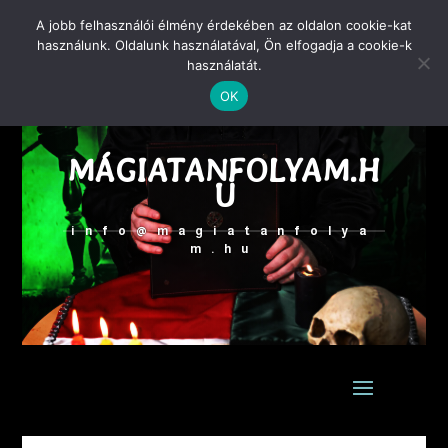
A jobb felhasználói élmény érdekében az oldalon cookie-kat
használunk. Oldalunk használatával, Ön elfogadja a cookie-k
használatát.
ZAGIBA ZOLTÁN
OK
MÁGUS
MÁGIATANFOLYAM.H
U
info@magiatanfolya
m.hu