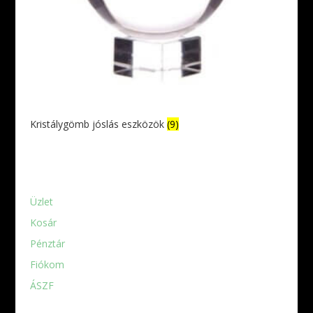
Kristálygömb jóslás eszközök
(9)
Üzlet
Kosár
Pénztár
Fiókom
ÁSZF