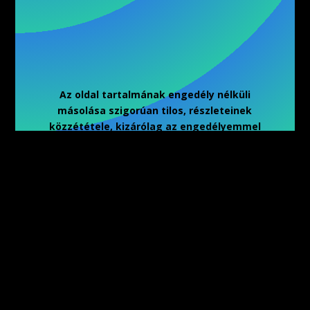
Az oldal tartalmának engedély nélküli
másolása szigorúan tilos, részleteinek
közzététele, kizárólag az engedélyemmel
történhet.
Copyright- 2026 – Zagiba Zoltán
Hírlevél feliratkozás
Adatkezelési tájékoztató
On-line tanfolyamra